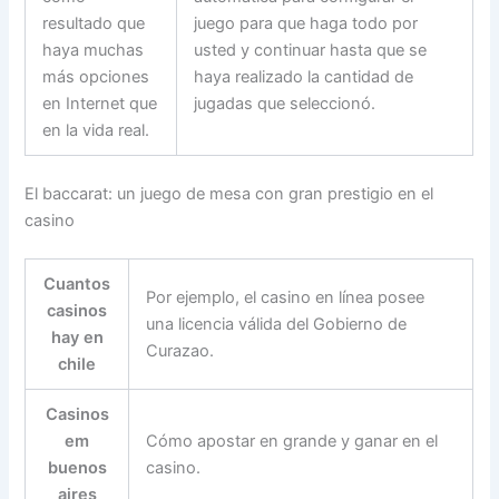
resultado que
juego para que haga todo por
haya muchas
usted y continuar hasta que se
más opciones
haya realizado la cantidad de
en Internet que
jugadas que seleccionó.
en la vida real.
El baccarat: un juego de mesa con gran prestigio en el
casino
Cuantos
Por ejemplo, el casino en línea posee
casinos
una licencia válida del Gobierno de
hay en
Curazao.
chile
Casinos
em
Cómo apostar en grande y ganar en el
buenos
casino.
aires