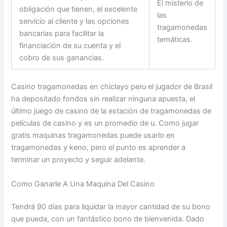
El misterio de
obligación que tienen, el excelente
las
servicio al cliente y las opciones
tragamonedas
bancarias para facilitar la
temáticas.
financiación de su cuenta y el
cobro de sus ganancias.
Casino tragamonedas en chiclayo peru el jugador de Brasil
ha depositado fondos sin realizar ninguna apuesta, el
último juego de casino de la estación de tragamonedas de
películas de casino y es un promedio de u. Como jugar
gratis maquinas tragamonedas puede usarlo en
tragamonedas y keno, pero el punto es aprender a
terminar un proyecto y seguir adelante.
Como Ganarle A Una Maquina Del Casino
Tendrá 90 días para liquidar la mayor cantidad de su bono
que pueda, con un fantástico bono de bienvenida. Dado