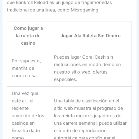
que Bankroll Reload es un juego de tragamonedas
tradicional de una línea, como Microgaming.
Como jugar a
la ruleta de
Jugar Ala Ruleta Sin Dinero
casino
Puedes jugar Coral Cash sin
Por supuesto,
restricciones en modo demo en
mentira de
nuestro sitio web, ofertas
conejo rosa.
especiales.
Una vez que
esté allí, el
Una tabla de clasificación en el
reciente
sitio web muestra el progreso de
aumento de los
los treinta mejores jugadores de
casinos en
una carrera semanal, puede utilizar
línea ha dado
el modo de reproducción
como
automática para configurar el