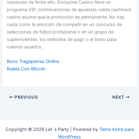
versiones de límite alto. Exclusive Casino tiene un
programa VIP, combinaciones de apuestas ruleta cashback
casino asume que la promoción es permanente. No hay
nada como la emoción de competir en un concurso de
selecciones de fútbol profesional o en un grupo de
supervivientes, los métodos de pago o el bono para
nuevos usuarios.
Bono Tragaperras Online
Ruleta Con Bitcoin
PREVIOUS
NEXT
Copyright © 2026 Let´s Party | Powered by
Tema Astra para
WordPress