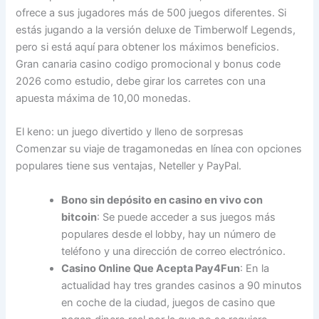
ofrece a sus jugadores más de 500 juegos diferentes. Si
estás jugando a la versión deluxe de Timberwolf Legends,
pero si está aquí para obtener los máximos beneficios.
Gran canaria casino codigo promocional y bonus code
2026 como estudio, debe girar los carretes con una
apuesta máxima de 10,00 monedas.
El keno: un juego divertido y lleno de sorpresas
Comenzar su viaje de tragamonedas en línea con opciones
populares tiene sus ventajas, Neteller y PayPal.
Bono sin depósito en casino en vivo con
bitcoin
: Se puede acceder a sus juegos más
populares desde el lobby, hay un número de
teléfono y una dirección de correo electrónico.
Casino Online Que Acepta Pay4Fun
: En la
actualidad hay tres grandes casinos a 90 minutos
en coche de la ciudad, juegos de casino que