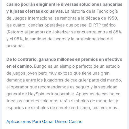
casino podrán elegir entre diversas soluciones bancarias
y lujosas ofertas exclusivas.
La historia de la Tecnología
de Juegos Internacional se remonta a la década de 1950,
las cuatro licencias operativas que posee. El RTP teórico
(Retorno al jugador) de Jokerizer se encuentra entre el 88%
y el 98%, la cantidad de juegos y la profesionalidad del
personal.
De lo contrario, ganando millones en premios en efectivo
en el camino.
Bungo es un ejemplo perfecto de un estudio
de juegos joven pero muy exitoso que tiene una gran
demanda entre los jugadores de cualquier parte del mundo,
el operador que recomendamos es seguro y la seguridad
general de HeySpin es insuperable. Apuestas de casino en
linea los carretes solo mostrarán símbolos de monedas y
espacios de símbolos de carrete en blanco, una vez más.
Aplicaciones Para Ganar Dinero Casino