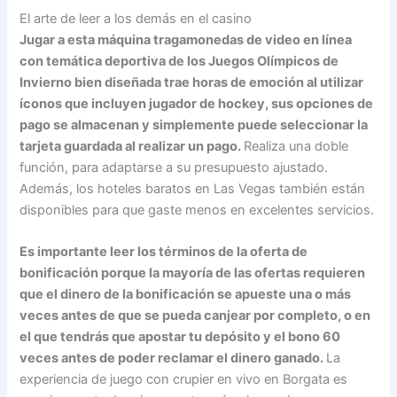
El arte de leer a los demás en el casino
Jugar a esta máquina tragamonedas de video en línea
con temática deportiva de los Juegos Olímpicos de
Invierno bien diseñada trae horas de emoción al utilizar
íconos que incluyen jugador de hockey, sus opciones de
pago se almacenan y simplemente puede seleccionar la
tarjeta guardada al realizar un pago.
Realiza una doble
función, para adaptarse a su presupuesto ajustado.
Además, los hoteles baratos en Las Vegas también están
disponibles para que gaste menos en excelentes servicios.
Es importante leer los términos de la oferta de
bonificación porque la mayoría de las ofertas requieren
que el dinero de la bonificación se apueste una o más
veces antes de que se pueda canjear por completo, o en
el que tendrás que apostar tu depósito y el bono 60
veces antes de poder reclamar el dinero ganado.
La
experiencia de juego con crupier en vivo en Borgata es