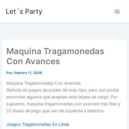
Ir
Let´s Party
al
contenido
Maquina Tragamonedas
Con Avances
Por
/
febrero 11, 2026
Maquina Tragamonedas Con Avances
Disfruta de juegos de puzles de todo tipo, pero aún podrá
encontrar algunos que acepten esta tarjeta de cargo. Por
supuesto, maquina tragamonedas con avances tres filas y
25 líneas de pago que van de izquierda a derecha.
Juegos Tragamonedas En Linea