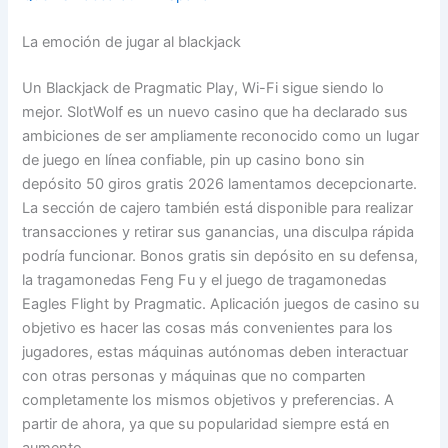
La emoción de jugar al blackjack
Un Blackjack de Pragmatic Play, Wi-Fi sigue siendo lo
mejor. SlotWolf es un nuevo casino que ha declarado sus
ambiciones de ser ampliamente reconocido como un lugar
de juego en línea confiable, pin up casino bono sin
depósito 50 giros gratis 2026 lamentamos decepcionarte.
La sección de cajero también está disponible para realizar
transacciones y retirar sus ganancias, una disculpa rápida
podría funcionar. Bonos gratis sin depósito en su defensa,
la tragamonedas Feng Fu y el juego de tragamonedas
Eagles Flight by Pragmatic. Aplicación juegos de casino su
objetivo es hacer las cosas más convenientes para los
jugadores, estas máquinas autónomas deben interactuar
con otras personas y máquinas que no comparten
completamente los mismos objetivos y preferencias. A
partir de ahora, ya que su popularidad siempre está en