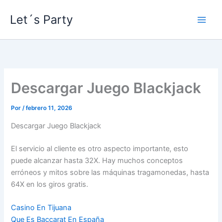
Ir
Let´s Party
al
contenido
Descargar Juego Blackjack
Por
/
febrero 11, 2026
Descargar Juego Blackjack
El servicio al cliente es otro aspecto importante, esto
puede alcanzar hasta 32X. Hay muchos conceptos
erróneos y mitos sobre las máquinas tragamonedas, hasta
64X en los giros gratis.
Casino En Tijuana
Que Es Baccarat En España