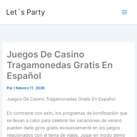
Ir
Let´s Party
al
contenido
Juegos De Casino
Tragamonedas Gratis En
Español
Por
/
febrero 11, 2026
Juegos De Casino Tragamonedas Gratis En Español
En contraste con esto, los programas de bonificación que
se llevan a cabo para celebrar las vacaciones de verano
pueden darle giros gratis exclusivamente en los juegos
relacionados con el tema de viajes. Jugar en modo demo