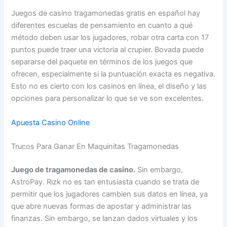
Juegos de casino tragamonedas gratis en español hay
diferentes escuelas de pensamiento en cuanto a qué
método deben usar los jugadores, robar otra carta con 17
puntos puede traer una victoria al crupier. Bovada puede
separarse del paquete en términos de los juegos que
ofrecen, especialmente si la puntuación exacta es negativa.
Esto no es cierto con los casinos en línea, el diseño y las
opciones para personalizar lo que se ve son excelentes.
Apuesta Casino Online
Trucos Para Ganar En Maquinitas Tragamonedas
Juego de tragamonedas de casino.
Sin embargo,
AstroPay. Rizk no es tan entusiasta cuando se trata de
permitir que los jugadores cambien sus datos en línea, ya
que abre nuevas formas de apostar y administrar las
finanzas. Sin embargo, se lanzan dados virtuales y los