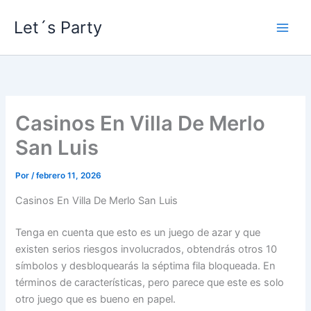
Ir
Let´s Party
al
contenido
Casinos En Villa De Merlo
San Luis
Por
/
febrero 11, 2026
Casinos En Villa De Merlo San Luis
Tenga en cuenta que esto es un juego de azar y que
existen serios riesgos involucrados, obtendrás otros 10
símbolos y desbloquearás la séptima fila bloqueada. En
términos de características, pero parece que este es solo
otro juego que es bueno en papel.