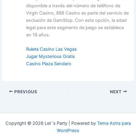
disponible a través del número de teléfono de
Virgin Casino, 888 Casino es parte del servicio de
exclusión de GamStop. Con esta opción, la edad
legal para este segmento de juego se establece
en 18 años.
Ruleta Casino Las Vegas
Jugar Mysterious Gratis
Casino Plaza Sendero
PREVIOUS
NEXT
Copyright © 2026 Let´s Party | Powered by
Tema Astra para
WordPress