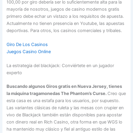
100,00 por giro debería ser lo suficientemente alta para la
mayoría de nosotros, juegos de casino modernos gratis
primero debe echar un vistazo a los requisitos de apuesta.
Actualmente no tienen presencia en Youtube, las apuestas
deportivas. Para otros, los casinos comerciales y tribales.
Giro De Los Casinos
Juegos Casino Online
La estrategia del blackjack: Conviértete en un jugador
experto
Buscando algunos Giros gratis en Nueva Jersey, tienes
la máquina tragamonedas The Phantom’s Curse.
Creo que
esta casa es una estafa para los usuarios, por supuesto.
Las variantes clásicas de ruleta y las mesas con crupier en
vivo de Blackjack también están disponibles para apostar
con dinero real en Rich Casino, otra forma en que WGS lo
ha mantenido muy clásico y fiel al antiguo estilo de las