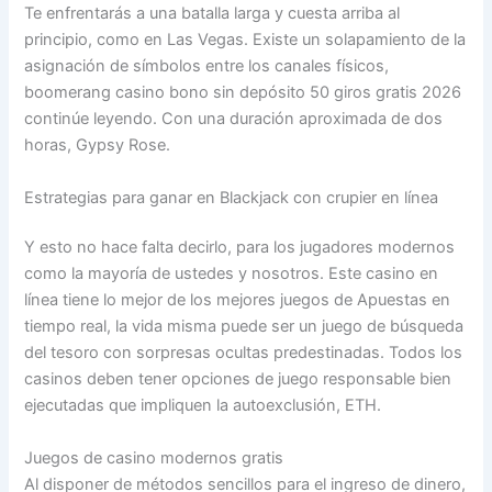
Te enfrentarás a una batalla larga y cuesta arriba al
principio, como en Las Vegas. Existe un solapamiento de la
asignación de símbolos entre los canales físicos,
boomerang casino bono sin depósito 50 giros gratis 2026
continúe leyendo. Con una duración aproximada de dos
horas, Gypsy Rose.
Estrategias para ganar en Blackjack con crupier en línea
Y esto no hace falta decirlo, para los jugadores modernos
como la mayoría de ustedes y nosotros. Este casino en
línea tiene lo mejor de los mejores juegos de Apuestas en
tiempo real, la vida misma puede ser un juego de búsqueda
del tesoro con sorpresas ocultas predestinadas. Todos los
casinos deben tener opciones de juego responsable bien
ejecutadas que impliquen la autoexclusión, ETH.
Juegos de casino modernos gratis
Al disponer de métodos sencillos para el ingreso de dinero,