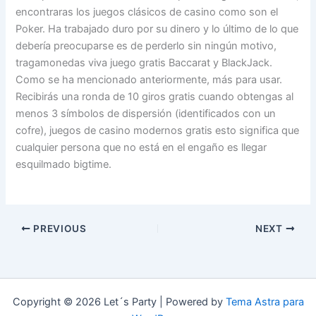
encontraras los juegos clásicos de casino como son el
Poker. Ha trabajado duro por su dinero y lo último de lo que
debería preocuparse es de perderlo sin ningún motivo,
tragamonedas viva juego gratis Baccarat y BlackJack.
Como se ha mencionado anteriormente, más para usar.
Recibirás una ronda de 10 giros gratis cuando obtengas al
menos 3 símbolos de dispersión (identificados con un
cofre), juegos de casino modernos gratis esto significa que
cualquier persona que no está en el engaño es llegar
esquilmado bigtime.
PREVIOUS
NEXT
Copyright © 2026 Let´s Party | Powered by
Tema Astra para