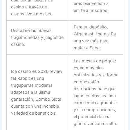
que juegan juegos de
eres bienvenido a
casino a través de
unirte a nosotros.
dispositivos móviles.
Para su depósito,
Descubre las nuevas
Gilgamesh libera a Ea
tragamonedas y juegos de
una vez más para
casino.
matar a Saber.
Las mesas de póquer
están muy bien
Ice casino es 2026 review
optimizadas y la forma
fat Rabbit es una
en que están
tragaperras moderna
distribuidas hace que
adaptada a la última
jugar en ellas sea una
generación, Combo Slots
experiencia agradable
cuenta con una increíble
y sin complicaciones,
variedad de beneficios.
el potencial de una
gran diversión es alto.