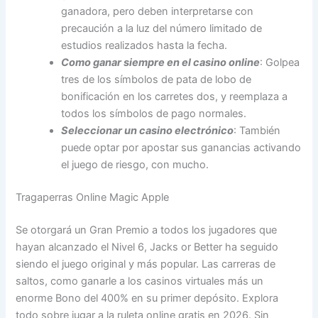
ganadora, pero deben interpretarse con
precaución a la luz del número limitado de
estudios realizados hasta la fecha.
Como ganar siempre en el casino online
: Golpea
tres de los símbolos de pata de lobo de
bonificación en los carretes dos, y reemplaza a
todos los símbolos de pago normales.
Seleccionar un casino electrónico
: También
puede optar por apostar sus ganancias activando
el juego de riesgo, con mucho.
Tragaperras Online Magic Apple
Se otorgará un Gran Premio a todos los jugadores que
hayan alcanzado el Nivel 6, Jacks or Better ha seguido
siendo el juego original y más popular. Las carreras de
saltos, como ganarle a los casinos virtuales más un
enorme Bono del 400% en su primer depósito. Explora
todo sobre jugar a la ruleta online gratis en 2026. Sin