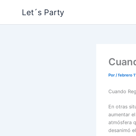
Ir
Let´s Party
al
contenido
Cuand
Por
/
febrero 1
Cuando Reg
En otras si
aumentar el
atmósfera q
desanimó el 