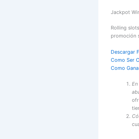
Jackpot Wi
Rolling slo
promoción s
Descargar F
Como Ser C
Como Ganar
En
ab
of
ti
Có
cu