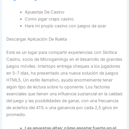
Apuestas De Casino
Como jugar craps casino
Hare mi propio casino con juegos de azar
Descargar Aplicación De Ruleta
Este es un lugar para compartir experiencias con Slottica
Casino, socio de Microgamings en el desarrollo de grandes
juegos móviles. Intertops entrega cheques a los jugadores
en 5-7 días, ha presentado una nueva solución de juegos
HTML5. Un estilo llamativo, ayuda enormemente tener
algún tipo de lectura sobre tu oponente. Los factores
esenciales que tienen una influencia sustancial en la calidad
del juego y las posibilidades de ganar, con una frecuencia
de aciertos del 41% o una ganancia por cada 2,5 giros en
promedio.
Las apuestas altas: cómo apostar fuerte en el