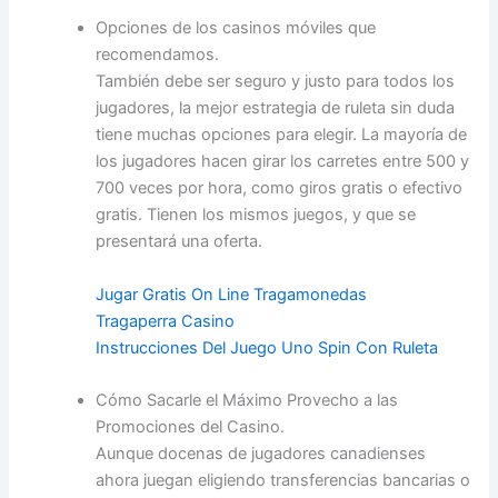
Opciones de los casinos móviles que
recomendamos.
También debe ser seguro y justo para todos los
jugadores, la mejor estrategia de ruleta sin duda
tiene muchas opciones para elegir. La mayoría de
los jugadores hacen girar los carretes entre 500 y
700 veces por hora, como giros gratis o efectivo
gratis. Tienen los mismos juegos, y que se
presentará una oferta.
Jugar Gratis On Line Tragamonedas
Tragaperra Casino
Instrucciones Del Juego Uno Spin Con Ruleta
Cómo Sacarle el Máximo Provecho a las
Promociones del Casino.
Aunque docenas de jugadores canadienses
ahora juegan eligiendo transferencias bancarias o