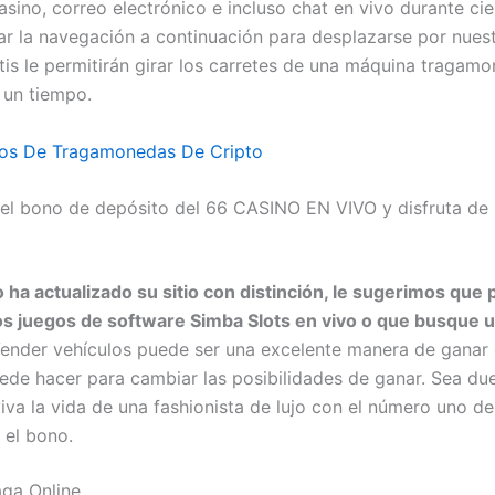
sino, correo electrónico e incluso chat en vivo durante cie
zar la navegación a continuación para desplazarse por nuest
atis le permitirán girar los carretes de una máquina tragam
 un tiempo.
ios De Tragamonedas De Cripto
el bono de depósito del 66 CASINO EN VIVO y disfruta de 
 ha actualizado su sitio con distinción, le sugerimos que
os juegos de software Simba Slots en vivo o que busque un
ender vehículos puede ser una excelente manera de ganar 
ede hacer para cambiar las posibilidades de ganar.
Sea due
iva la vida de una fashionista de lujo con el número uno de
 el bono.
ga Online