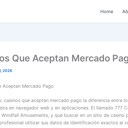
Home
Ab
os Que Aceptan Mercado Pa
1, 2026
e Aceptan Mercado Pago
, casinos que aceptan mercado pago la diferencia entre lo
dos en navegador web y en aplicaciones. El llamado 777 C
 Windfall Amusements, y qué buscar en un sitio de casino p
rofesional utilizar sus datos de identificación exactos al c