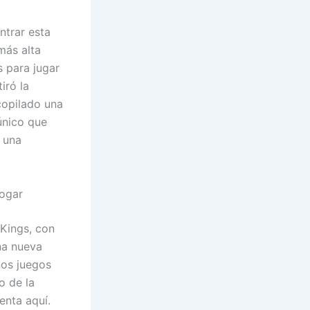
ntrar esta
más alta
s para jugar
iró la
copilado una
único que
 una
hogar
Kings, con
na nueva
nos juegos
o de la
enta aquí.