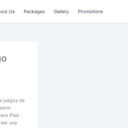
out Us
Packages
Gallery
Promotions
go
s juegos de
asino
ara iPad.
rear una