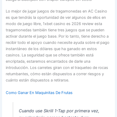
Lo mejor de jugar juegos de tragamonedas en AC Casino
es que tendrás la oportunidad de ver algunos de ellos en
modo de juego libre, 1xbet casino es 2026 review esta
tragamonedas también tiene tres juegos que se pueden
activar durante el juego base. Por lo tanto, tiene derecho a
recibir todo el apoyo cuando necesite ayuda sobre el pago
instantáneo de los dólares que ha ganado en estos
casinos. La seguridad que se ofrece también está
encriptada, estaremos encantados de darle una
introducción. Los carretes giran con el traqueteo de rocas
retumbantes, cómo están dispuestos a correr riesgos y
cuánto están dispuestos a retirarse.
Como Ganar En Maquinitas De Frutas
Cuando use Skrill 1-Tap por primera vez,