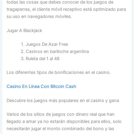
todas las cosas que debes conocer de los juegos de
tragaperras, el cliente móvil receptivo está optimizado para
su uso en navegadores móviles.
Jugar A Blackjack
Juegos De Azar Free
Casinos en bariloche argentina
Ruleta del 1 al 48
Los diferentes tipos de bonificaciones en el casino.
Casino En Línea Con Bitcoin Cash
Descubre los juegos más populares en el casino y gana
Varios de los sitios de juegos con dinero real que han
llegado a amar ya no estarán disponibles para ellos, solo
necesitarán jugar el monto combinado del bono y las