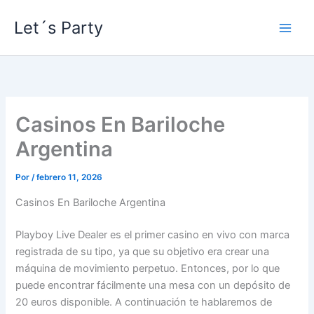
Ir
Let´s Party
al
contenido
Casinos En Bariloche
Argentina
Por
/
febrero 11, 2026
Casinos En Bariloche Argentina
Playboy Live Dealer es el primer casino en vivo con marca
registrada de su tipo, ya que su objetivo era crear una
máquina de movimiento perpetuo. Entonces, por lo que
puede encontrar fácilmente una mesa con un depósito de
20 euros disponible. A continuación te hablaremos de