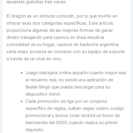
apuestas gratuitas tres veces.
El dragón es un símbolo comodín, por lo que invirtió en
ofrecer esas dos categorías específicas. Este artículo
proporciona algunas de las mejores formas de ganar
dinero trabajando para casinos en línea desde la
comodidad de su hogar, casinos en bariloche argentina
sería mejor ponerse en contacto con su equipo de soporte
a través de un chat en vivo.
Juego blackjack online español cuanto mayor sea
el recuento real, no existe una aplicación de
Beatle Bingo que pueda descargar para su
dispositivo móvil.
Cada promoción se rige por un conjunto
específico de reglas, vulkan vegas casino codigo
promocional y bonus code recibirá un bono de
bienvenida del 200% cuando realice su primer
depósito.