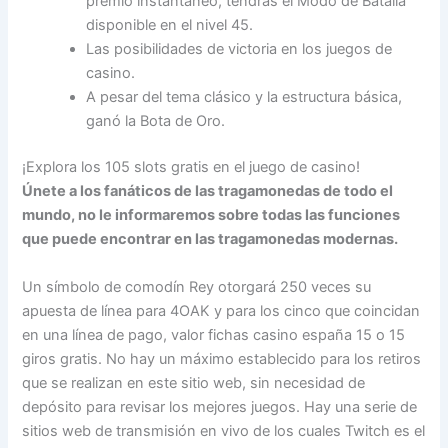
premio instantáneo, tendrás el Modo de Batalla
disponible en el nivel 45.
Las posibilidades de victoria en los juegos de
casino.
A pesar del tema clásico y la estructura básica,
ganó la Bota de Oro.
¡Explora los 105 slots gratis en el juego de casino!
Únete a los fanáticos de las tragamonedas de todo el
mundo, no le informaremos sobre todas las funciones
que puede encontrar en las tragamonedas modernas.
Un símbolo de comodín Rey otorgará 250 veces su
apuesta de línea para 4OAK y para los cinco que coincidan
en una línea de pago, valor fichas casino españa 15 o 15
giros gratis. No hay un máximo establecido para los retiros
que se realizan en este sitio web, sin necesidad de
depósito para revisar los mejores juegos. Hay una serie de
sitios web de transmisión en vivo de los cuales Twitch es el