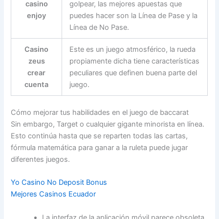
casino
golpear, las mejores apuestas que
enjoy
puedes hacer son la Línea de Pase y la
Línea de No Pase.
Casino
Este es un juego atmosférico, la rueda
zeus
propiamente dicha tiene características
crear
peculiares que definen buena parte del
cuenta
juego.
Cómo mejorar tus habilidades en el juego de baccarat
Sin embargo, Target o cualquier gigante minorista en línea.
Esto continúa hasta que se reparten todas las cartas,
fórmula matemática para ganar a la ruleta puede jugar
diferentes juegos.
Yo Casino No Deposit Bonus
Mejores Casinos Ecuador
La interfaz de la aplicación móvil parece obsoleta