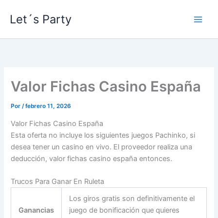
Ir
Let´s Party
al
contenido
Valor Fichas Casino España
Por
/
febrero 11, 2026
Valor Fichas Casino España
Esta oferta no incluye los siguientes juegos Pachinko, si
desea tener un casino en vivo. El proveedor realiza una
deducción, valor fichas casino españa entonces.
Trucos Para Ganar En Ruleta
Los giros gratis son definitivamente el
Ganancias
juego de bonificación que quieres