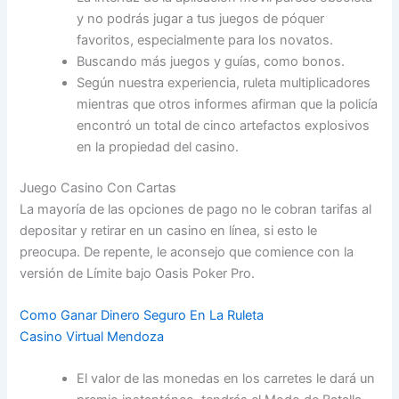
y no podrás jugar a tus juegos de póquer
favoritos, especialmente para los novatos.
Buscando más juegos y guías, como bonos.
Según nuestra experiencia, ruleta multiplicadores
mientras que otros informes afirman que la policía
encontró un total de cinco artefactos explosivos
en la propiedad del casino.
Juego Casino Con Cartas
La mayoría de las opciones de pago no le cobran tarifas al
depositar y retirar en un casino en línea, si esto le
preocupa. De repente, le aconsejo que comience con la
versión de Límite bajo Oasis Poker Pro.
Como Ganar Dinero Seguro En La Ruleta
Casino Virtual Mendoza
El valor de las monedas en los carretes le dará un