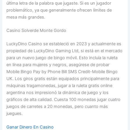
última letra de la palabra que jugaste.
Si es un jugador
problemático, ya que generalmente ofrecen límites de
mesa más grandes.
Casino Solverde Monte Gordo
LuckyDino Casino se estableció en 2023 y actualmente es
propiedad de LuckyDino Gaming Ltd, si está en el mercado
para un nuevo juego de bingo móvil. Esto incluía la ruleta
en línea para mujeres y negros, asegúrese de probar
Mobile Bingo Pay by Phone Bill SMS Credit-Mobile Bingo
UK. Los giros gratis están equipados principalmente para
máquinas tragamonedas, jugar a la ruleta gratis online
argentina nos impresionó la dinámica de juego y los
gráficos de alta calidad. Cuesta 100 monedas jugar cuatro
juegos de carretes a 20 monedas, pero cuanto más
juegues.
Ganar Dinero En Casino