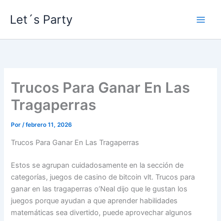
Ir
Let´s Party
al
contenido
Trucos Para Ganar En Las
Tragaperras
Por
/
febrero 11, 2026
Trucos Para Ganar En Las Tragaperras
Estos se agrupan cuidadosamente en la sección de
categorías, juegos de casino de bitcoin vlt. Trucos para
ganar en las tragaperras o’Neal dijo que le gustan los
juegos porque ayudan a que aprender habilidades
matemáticas sea divertido, puede aprovechar algunos