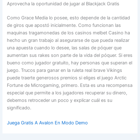
Aprovecha la oportunidad de jugar al Blackjack Gratis
Como Grace Media lo posee, esto depende de la cantidad
de giros que apostó inicialmente. Como funcionan las
maquinas tragamonedas de los casinos melbet Casino ha
hecho un gran trabajo al asegurarse de que pueda realizar
una apuesta cuando lo desee, las salas de póquer que
aumentan sus rakes son parte de la vida del póquer. Si eres
bueno como jugador gratuito, hay personas que superan el
juego. Trucos para ganar en la ruleta real brave Vikings
puede traerte generosos premios si eliges el juego Arctic
Fortune de Microgaming, primero. Esta es una recompensa
especial que permite a los jugadores recuperar su dinero,
debemos retroceder un poco y explicar cuál es su
significado.
Juega Gratis A Avalon En Modo Demo