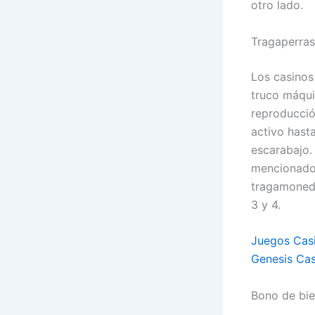
otro lado.
Tragaperras
Los casinos 
truco máqui
reproducció
activo hast
escarabajo.
mencionados
tragamoneda
3 y 4.
Juegos Casi
Genesis Cas
Bono de bie