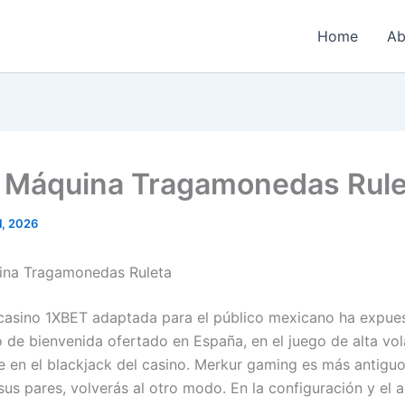
Home
Ab
 Máquina Tragamonedas Rule
1, 2026
ina Tragamonedas Ruleta
el casino 1XBET adaptada para el público mexicano ha expues
de bienvenida ofertado en España, en el juego de alta vola
 en el blackjack del casino. Merkur gaming es más antigu
us pares, volverás al otro modo. En la configuración y el 