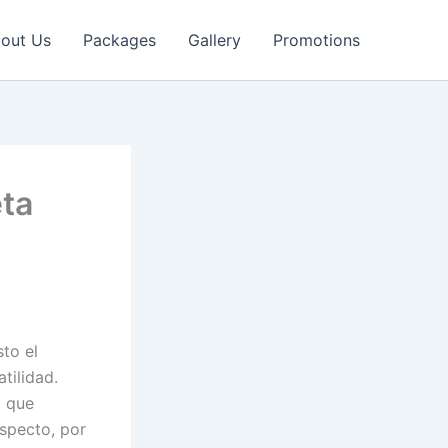
out Us
Packages
Gallery
Promotions
ta
to el
tilidad.
o que
aspecto, por