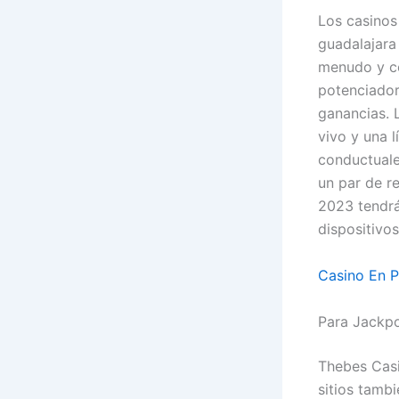
Los casinos
guadalajara
menudo y co
potenciador
ganancias. 
vivo y una l
conductuale
un par de r
2023 tendrá
dispositivos
Casino En 
Para Jackpo
Thebes Casi
sitios tamb