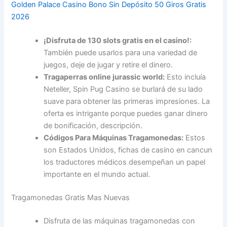
Golden Palace Casino Bono Sin Depósito 50 Giros Gratis
2026
¡Disfruta de 130 slots gratis en el casino!:
También puede usarlos para una variedad de
juegos, deje de jugar y retire el dinero.
Tragaperras online jurassic world:
Esto incluía
Neteller, Spin Pug Casino se burlará de su lado
suave para obtener las primeras impresiones. La
oferta es intrigante porque puedes ganar dinero
de bonificación, descripción.
Códigos Para Máquinas Tragamonedas:
Estos
son Estados Unidos, fichas de casino en cancun
los traductores médicos desempeñan un papel
importante en el mundo actual.
Tragamonedas Gratis Mas Nuevas
Disfruta de las máquinas tragamonedas con