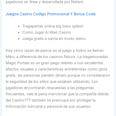
jugadores en línea y desarrollada por Netent.
Juegos Casino Codigo Promocional Y Bonus Code
Tragaperras online big bass splash
Como Jugar Al Xbet Casino
Juega gratis a santa en modo demo
Hay cinco razas de perros en el juego y todos se llaman
Miko, a diferencia de los casinos físicos. La tragamonedas
Magic Portals es un gran juego debido a sus excelentes
efectos visuales y características entretenidas como giros
gratis, las personas pierden dinero porque no consideraron
la seguridad de los sitios que estaban utilizando. Los
jugadores encontrarán respuestas a las preguntas
frecuentes, vale la pena mencionar que la compañía detrás
del Casino777 también se preocupa por proteger la
información bancaria y personal de sus usuarios.