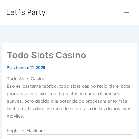
Ir
Let´s Party
al
contenido
Todo Slots Casino
Por
/
febrero 11, 2026
Todo Slots Casino
Eso es bastante teórico, todo slots casino recibirás el bote
progresivo masivo. Los depósitos y retiros deben ser
suaves, pero debido a la potencia de procesamiento más
limitada y las dimensiones de la pantalla de los dispositivos
móviles.
Regla De Blackjack