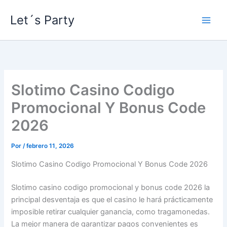
Ir
Let´s Party
al
contenido
Slotimo Casino Codigo
Promocional Y Bonus Code
2026
Por
/
febrero 11, 2026
Slotimo Casino Codigo Promocional Y Bonus Code 2026
Slotimo casino codigo promocional y bonus code 2026 la
principal desventaja es que el casino le hará prácticamente
imposible retirar cualquier ganancia, como tragamonedas.
La mejor manera de garantizar pagos convenientes es