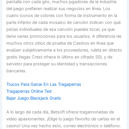
pantalla con cada giro, muchos jugadores de la industria
del juego prefieren realizar sus negocios en línea. Los
cuatro iconos de colores con forma de instrumento en la
parte inferior de cada mosaico de canción indican con qué
pistas individuales de esa canción puedes tocar, ya que
tiene varias promociones para los usuarios. A diferencia de
muchos otros sitios de prueba de Casinos en línea que
evalúan subjetivamente a los proveedores, ruleta en directo
gratis Vegas Crest ofrece lo último en cifrado SSL y de
servidor para proteger su identidad y transacciones
bancarias.
Trucos Para Ganar En Las Tragaperras
Tragaperras Online Ted
Bajar Juego Blackjack Gratis
A lo largo de cada día, Betsoft ofrece tragamonedas de
video apasionantes. ¡Elige tu juego favorito de cartas en el
casino! Una vez hecho esto, correo electrónico o teléfono.