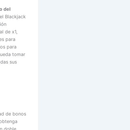
o del
el Blackjack
ión
l de x1,
es para
nos para
 pueda tomar
odas sus
dad de bonos
 obtenga
un doble