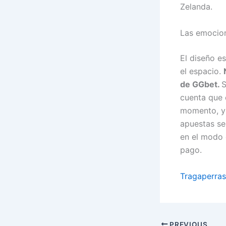
Zelanda.
Las emocion
El diseño e
el espacio.
de GGbet.
S
cuenta que 
momento, y 
apuestas se
en el modo 
pago.
Tragaperras
PREVIOUS