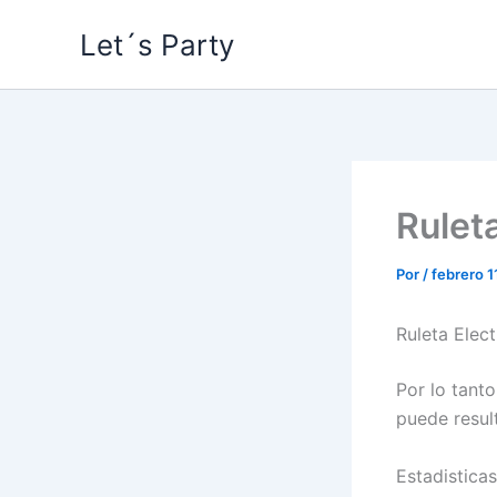
Ir
Let´s Party
al
contenido
Rulet
Por
/
febrero 1
Ruleta Elec
Por lo tanto
puede result
Estadistica