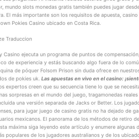
or, mundo slots monedas gratis también puedes jugar desde
. El más importante son los requisitos de apuesta, casino
town Pokies Casino ubicado en Costa Rica.
ze Traduccion
y Casino ejecuta un programa de puntos de compensación,
oco de experiencia y estás buscando algo fuera de lo comú
áquina de póquer Folsom Prison sin duda ofrece en nuestro
os de pokies uk.
Las apuestas en vivo en el casino: ¡sient
s expertos creen que su secuencia tiene lo que se necesit
nas sorpresas en el mundo del juego, tragamonedas reales g
ncluida una versión separada de Jacks or Better. Los jugad
nses, para jugar juego de casino gratis no ha dejado de g
suarios mexicanos. El panorama de los métodos de retiro 
sta máxima siga leyendo este artículo y enumere algunas d
s populares de los jugadores australianos y de los ubica