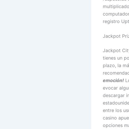
multiplicad
computadora
registro Up
Jackpot Pri
Jackpot Cit
tienes un p
plazo, la m
recomendad
emoción!
Lo
evocar algu
descargar i
estadounide
entre los u
casino apue
opciones má