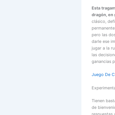
Esta tragam
dragón, en 
clásico, de
permanente.
pero las do
darle ese i
jugar a la r
las decisio
ganancias p
Juego De Ca
Experimenta
Tienen bast
de bienveni
respuestas a