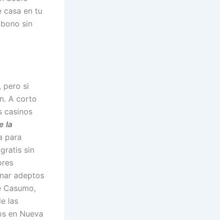
 casa en tu
 bono sin
 pero si
n. A corto
s casinos
e la
a para
ratis sin
ores
anar adeptos
de Casumo,
e las
dos en Nueva