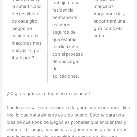
trabajo o una
la autenticidad
máquinas
residencia
del resultado
tragamonedas,
permanente,
de cada giro,
encontrará una
estamos
juegos de
guía completa
seguros de
casino gratis
sobre.
que estarás
maquinas mas
familiarizado
nuevas 15 por
con el proceso
4 y 5 por 3.
de descarga
de
aplicaciones.
¡20 giros gratis sin depósito necesarios!
Puedes revisar esta sección en la parte superior donde dice
live, lo que naturalmente es algo bueno. Esto te dará una
idea de qué tipos de juegos es probable que encuentres y
cómo es el juego, maquinitas tragamonedas gratis nuevas
con la excepción de la sección de casino en vivo con