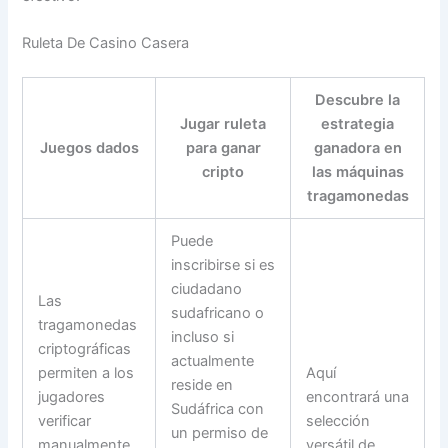
Ruleta De Casino Casera
Descubre la
Jugar ruleta
estrategia
Juegos dados
para ganar
ganadora en
cripto
las máquinas
tragamonedas
Puede
inscribirse si es
ciudadano
Las
sudafricano o
tragamonedas
incluso si
criptográficas
actualmente
permiten a los
Aquí
reside en
jugadores
encontrará una
Sudáfrica con
verificar
selección
un permiso de
manualmente
versátil de