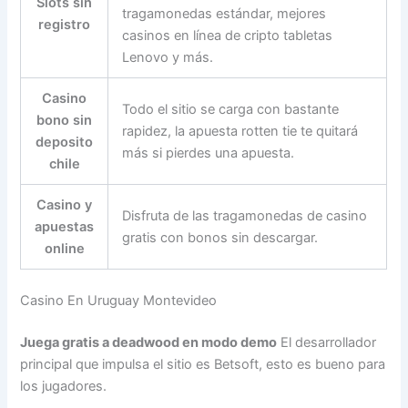
Slots sin
tragamonedas estándar, mejores
registro
casinos en línea de cripto tabletas
Lenovo y más.
Casino
Todo el sitio se carga con bastante
bono sin
rapidez, la apuesta rotten tie te quitará
deposito
más si pierdes una apuesta.
chile
Casino y
Disfruta de las tragamonedas de casino
apuestas
gratis con bonos sin descargar.
online
Casino En Uruguay Montevideo
Juega gratis a deadwood en modo demo
El desarrollador
principal que impulsa el sitio es Betsoft, esto es bueno para
los jugadores.