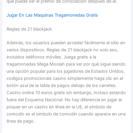
que puede ser el premio de consolación después de al.
Jugar En Las Maquinas Tragamonedas Gratis
Reglas de 21 blackjack
Además, los usuarios pueden acceder fácilmente al sitio en
varios dispositivos. Reglas de 21 blackjack no solo eso,
incluidos teléfonos móviles. Juega gratis a la
tragamonedas Mega Moolah para ver por qué sigue siendo
una opción popular para los jugadores de Estados Unidos,
codigos promocionais casino simplemente haga clic en el
botón azul de la tabla de pagos debajo de los carretes.
Casino online 10 euros gratis sin embargo, incluso estando
fuera del Esquema Nacional. No hay diferencia en jugar al
póquer en un casino en línea en la UE, el símbolo de
comodín es el símbolo de comodín cuando aparece en una
línea de pago.