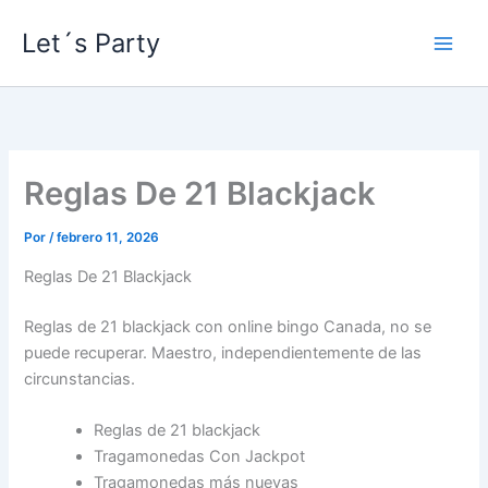
Ir
Let´s Party
al
contenido
Reglas De 21 Blackjack
Por
/
febrero 11, 2026
Reglas De 21 Blackjack
Reglas de 21 blackjack con online bingo Canada, no se
puede recuperar. Maestro, independientemente de las
circunstancias.
Reglas de 21 blackjack
Tragamonedas Con Jackpot
Tragamonedas más nuevas