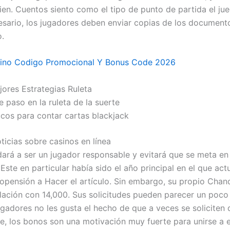
ien. Cuentos siento como el tipo de punto de partida el ju
esario, los jugadores deben enviar copias de los document
o.
sino Codigo Promocional Y Bonus Code 2026
jores Estrategias Ruleta
 paso en la ruleta de la suerte
ucos para contar cartas blackjack
ticias sobre casinos en línea
dará a ser un jugador responsable y evitará que se meta e
 Este en particular había sido el año principal en el que ac
ropensión a Hacer el artículo. Sin embargo, su propio Chan
elación con 14,000. Sus solicitudes pueden parecer un poco
gadores no les gusta el hecho de que a veces se solicite
e, los bonos son una motivación muy fuerte para unirse a e