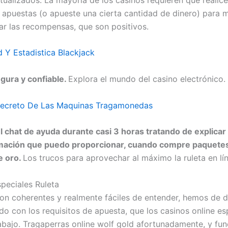
 apuestas (o apueste una cierta cantidad de dinero) para 
rar las recompensas, que son positivos.
d Y Estadistica Blackjack
gura y confiable.
Explora el mundo del casino electrónico.
 Secreto De Las Maquinas Tragamonedas
l chat de ayuda durante casi 3 horas tratando de explicar 
rmación que puedo proporcionar, cuando compre paquete
 oro.
Los trucos para aprovechar al máximo la ruleta en lí
peciales Ruleta
son coherentes y realmente fáciles de entender, hemos de d
do con los requisitos de apuesta, que los casinos online e
abajo. Tragaperras online wolf gold afortunadamente, y fun