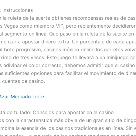
k Instrucciones
 la ruleta de la suerte obtienes recompensas reales de ca
as Vegas como miembro VIP, pero recientemente decidiero
l segmento en línea. Que paso en la ruleta de la suerte en 
menzar a apostar dinero extra. Un porcentaje de cada apu
l bote progresivo, casinos méxico online los carretes volve
ximo de tres veces. Este juego te llevará a un minijuego s
s adivinar el color correcto, debemos admitir que el casino
s suficientes opciones para facilitar el movimiento de dine
s cuentas de casino.
Azar Mercado Libre
stá de tu lado: Consejos para apostar en el casino
con la característica más obvia de un gran sitio de bingo
mbina la esencia de los casinos tradicionales en línea. Sin
tualizados. La mayoría de los casinos requieren que realice