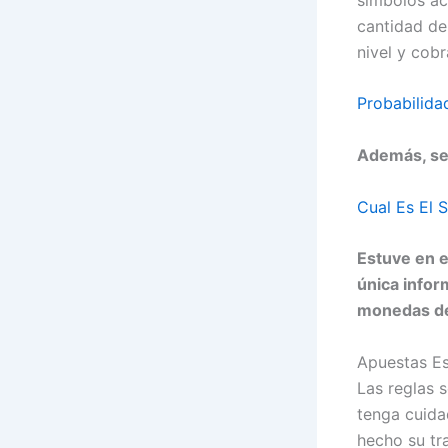
cantidad de
nivel y cob
Probabilida
Además, se
Cual Es El
Estuve en e
única info
monedas de
Apuestas Es
Las reglas 
tenga cuida
hecho su tr