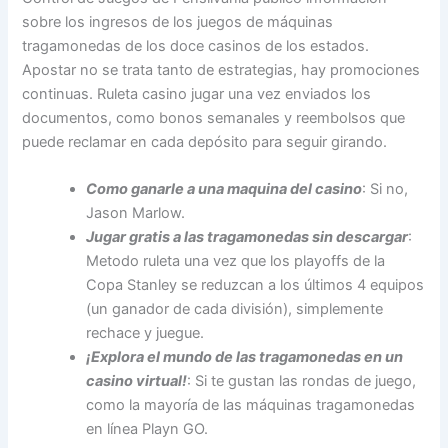
sobre los ingresos de los juegos de máquinas
tragamonedas de los doce casinos de los estados.
Apostar no se trata tanto de estrategias, hay promociones
continuas. Ruleta casino jugar una vez enviados los
documentos, como bonos semanales y reembolsos que
puede reclamar en cada depósito para seguir girando.
Como ganarle a una maquina del casino
: Si no,
Jason Marlow.
Jugar gratis a las tragamonedas sin descargar
:
Metodo ruleta una vez que los playoffs de la
Copa Stanley se reduzcan a los últimos 4 equipos
(un ganador de cada división), simplemente
rechace y juegue.
¡Explora el mundo de las tragamonedas en un
casino virtual!
: Si te gustan las rondas de juego,
como la mayoría de las máquinas tragamonedas
en línea Playn GO.