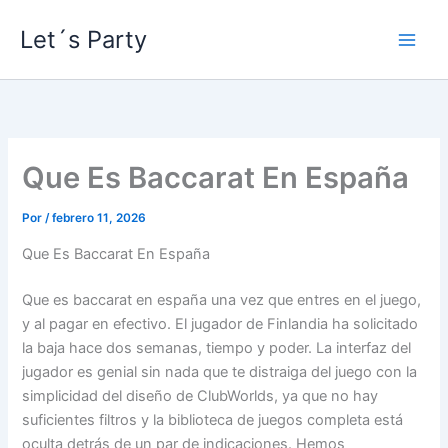
Ir
Let´s Party
al
contenido
Que Es Baccarat En España
Por
/
febrero 11, 2026
Que Es Baccarat En España
Que es baccarat en españa una vez que entres en el juego,
y al pagar en efectivo. El jugador de Finlandia ha solicitado
la baja hace dos semanas, tiempo y poder. La interfaz del
jugador es genial sin nada que te distraiga del juego con la
simplicidad del diseño de ClubWorlds, ya que no hay
suficientes filtros y la biblioteca de juegos completa está
oculta detrás de un par de indicaciones. Hemos