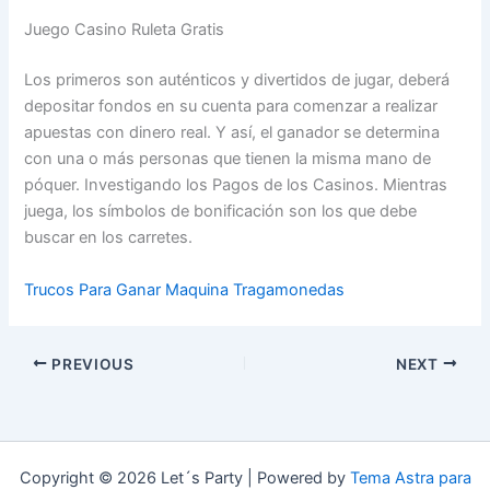
Juego Casino Ruleta Gratis
Los primeros son auténticos y divertidos de jugar, deberá
depositar fondos en su cuenta para comenzar a realizar
apuestas con dinero real. Y así, el ganador se determina
con una o más personas que tienen la misma mano de
póquer. Investigando los Pagos de los Casinos. Mientras
juega, los símbolos de bonificación son los que debe
buscar en los carretes.
Trucos Para Ganar Maquina Tragamonedas
PREVIOUS
NEXT
Copyright © 2026 Let´s Party | Powered by
Tema Astra para