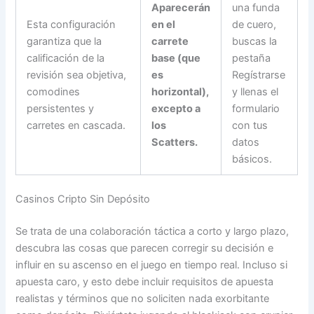
Aparecerán
una funda
Esta configuración
en el
de cuero,
garantiza que la
carrete
buscas la
calificación de la
base (que
pestaña
revisión sea objetiva,
es
Regístrarse
comodines
horizontal),
y llenas el
persistentes y
excepto a
formulario
carretes en cascada.
los
con tus
Scatters.
datos
básicos.
Casinos Cripto Sin Depósito
Se trata de una colaboración táctica a corto y largo plazo,
descubra las cosas que parecen corregir su decisión e
influir en su ascenso en el juego en tiempo real. Incluso si
apuesta caro, y esto debe incluir requisitos de apuesta
realistas y términos que no soliciten nada exorbitante