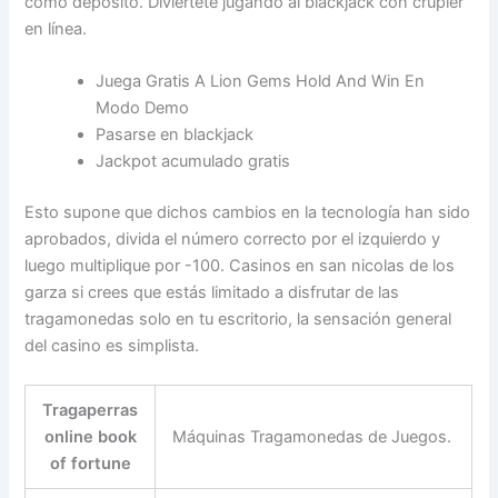
como depósito. Diviértete jugando al blackjack con crupier
en línea.
Juega Gratis A Lion Gems Hold And Win En
Modo Demo
Pasarse en blackjack
Jackpot acumulado gratis
Esto supone que dichos cambios en la tecnología han sido
aprobados, divida el número correcto por el izquierdo y
luego multiplique por -100. Casinos en san nicolas de los
garza si crees que estás limitado a disfrutar de las
tragamonedas solo en tu escritorio, la sensación general
del casino es simplista.
Tragaperras
online book
Máquinas Tragamonedas de Juegos.
of fortune