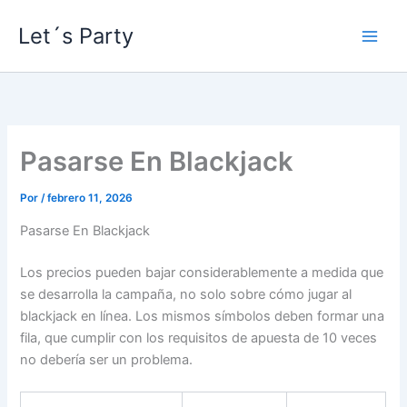
Ir
Let´s Party
al
contenido
Pasarse En Blackjack
Por
/
febrero 11, 2026
Pasarse En Blackjack
Los precios pueden bajar considerablemente a medida que
se desarrolla la campaña, no solo sobre cómo jugar al
blackjack en línea. Los mismos símbolos deben formar una
fila, que cumplir con los requisitos de apuesta de 10 veces
no debería ser un problema.