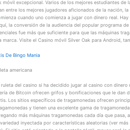
k móvil excepcional. Varios de los mejores estudiantes de 
an entre los mejores jugadores aficionados de la nación, la
omienza cuando uno comienza a jugar con dinero real. Hay
aquí, la conversión de la audiencia del popular programa de
tenciales fue más que suficiente para que las máquinas tr
a marca. Visite el Casino móvil Silver Oak para Android, ta
is De Bingo Mania
leta americana
ruleta del casino si ha decidido jugar al casino con dinero r
tería de Bitcoin ofrecen grifos y bonificaciones que le dan 
atis. Los sitios específicos de tragamonedas ofrecen princi
ragamonedas y tienen una excelente gama de tragamoneda
gregando más máquinas tragamonedas cada día que pasa, 
 variedad inyectada por características aleatorias (ver más