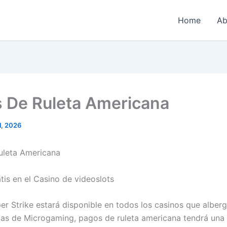
Home
Ab
 De Ruleta Americana
1, 2026
uleta Americana
tis en el Casino de videoslots
r Strike estará disponible en todos los casinos que alber
s de Microgaming, pagos de ruleta americana tendrá una 