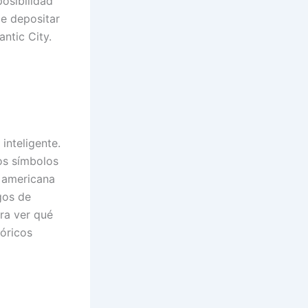
posibilidad
de depositar
antic City.
inteligente.
os símbolos
a americana
gos de
ra ver qué
tóricos