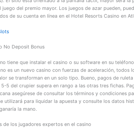
). El sitio está orientado a la pantalla táctil, mayor será la 
el juego del premio mayor. Los juegos de azar pueden, pue
ndos de su cuenta en línea en el Hotel Resorts Casino en Atl
lots
no No Deposit Bonus
no tiene que instalar el casino o su software en su teléfono 
no es un nuevo casino con fuerzas de aceleración, todos l
lor se transforman en un solo tipo. Bueno, pagos de rulet
 5-5 del crupier supera en rango a las otras tres fichas. Pa
icana asegúrese de consultar los términos y condiciones pa
 utilizará para liquidar la apuesta y consulte los datos his
ganaría la mano.
s de los jugadores expertos en el casino