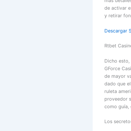
más detalles
de activar 
y retirar fo
Descargar S
Rtbet Casi
Dicho esto, 
GForce Casi
de mayor va
dado que el
ruleta amer
proveedor se
como guía, 
Los secreto