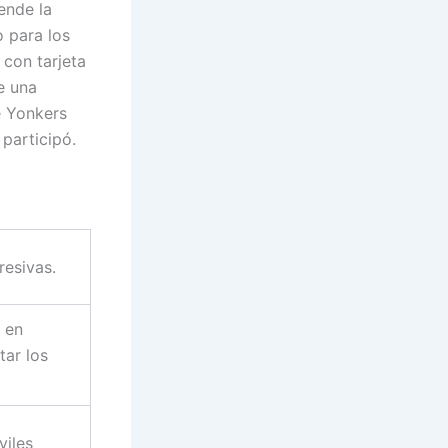
ende la
 para los
 con tarjeta
e una
e Yonkers
participó.
esivas.
 en
tar los
viles