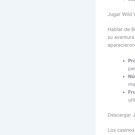
Jugar Wild 
Hablar de B
su aventura
aparecieron
Pr
pe
Nú
ma
Fr
uti
Descargar J
Los casinos