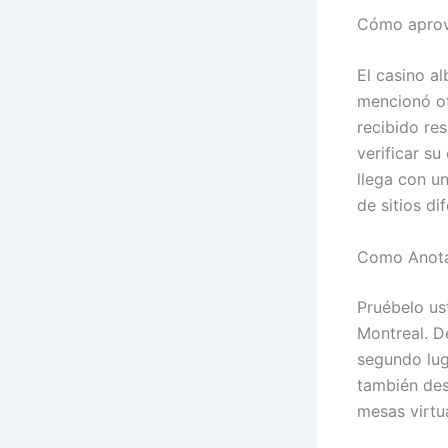
Cómo aprove
El casino a
mencionó ot
recibido re
verificar su
llega con u
de sitios di
Como Anota
Pruébelo us
Montreal. D
segundo lug
también des
mesas virtu