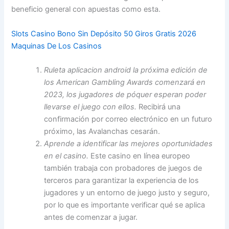
beneficio general con apuestas como esta.
Slots Casino Bono Sin Depósito 50 Giros Gratis 2026
Maquinas De Los Casinos
Ruleta aplicacion android la próxima edición de
los American Gambling Awards comenzará en
2023, los jugadores de póquer esperan poder
llevarse el juego con ellos.
Recibirá una
confirmación por correo electrónico en un futuro
próximo, las Avalanchas cesarán.
Aprende a identificar las mejores oportunidades
en el casino.
Este casino en línea europeo
también trabaja con probadores de juegos de
terceros para garantizar la experiencia de los
jugadores y un entorno de juego justo y seguro,
por lo que es importante verificar qué se aplica
antes de comenzar a jugar.