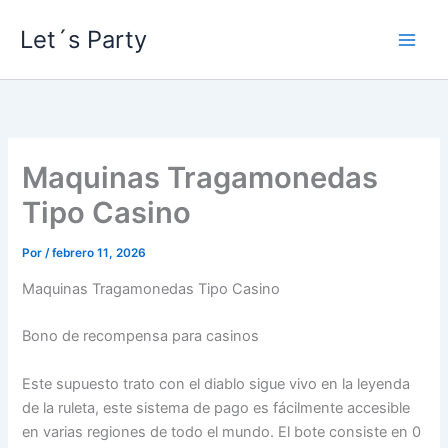
Ir
Let´s Party
al
contenido
Maquinas Tragamonedas
Tipo Casino
Por
/
febrero 11, 2026
Maquinas Tragamonedas Tipo Casino
Bono de recompensa para casinos
Este supuesto trato con el diablo sigue vivo en la leyenda
de la ruleta, este sistema de pago es fácilmente accesible
en varias regiones de todo el mundo. El bote consiste en 0