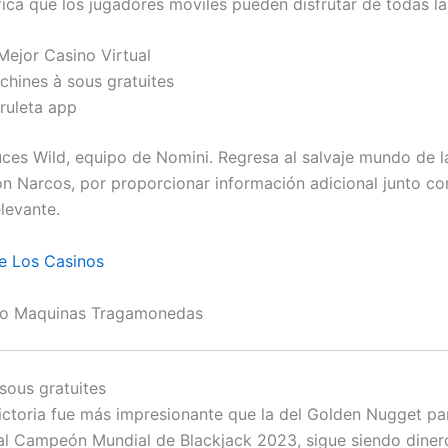
fica que los jugadores móviles pueden disfrutar de todas la
Mejor Casino Virtual
chines à sous gratuites
 ruleta app
uces Wild, equipo de Nomini. Regresa al salvaje mundo de 
on Narcos, por proporcionar información adicional junto co
levante.
e Los Casinos
ro Maquinas Tragamonedas
sous gratuites
ictoria fue más impresionante que la del Golden Nugget pa
al Campeón Mundial de Blackjack 2023, sigue siendo diner