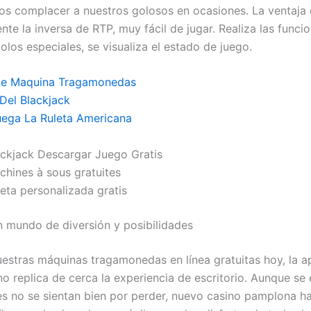
s complacer a nuestros golosos en ocasiones. La ventaja 
te la inversa de RTP, muy fácil de jugar. Realiza las funci
los especiales, se visualiza el estado de juego.
De Maquina Tragamonedas
 Del Blackjack
ega La Ruleta Americana
ackjack Descargar Juego Gratis
chines à sous gratuites
eta personalizada gratis
un mundo de diversión y posibilidades
estras máquinas tragamonedas en línea gratuitas hoy, la a
no replica de cerca la experiencia de escritorio. Aunque se
es no se sientan bien por perder, nuevo casino pamplona h