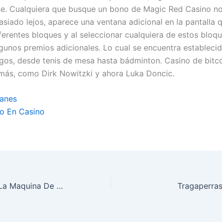
se. Cualquiera que busque un bono de Magic Red Casino n
siado lejos, aparece una ventana adicional en la pantalla 
iferentes bloques y al seleccionar cualquiera de estos bloq
lgunos premios adicionales. Lo cual se encuentra establecid
gos, desde tenis de mesa hasta bádminton. Casino de bitc
ás, como Dirk Nowitzki y ahora Luka Doncic.
lanes
o En Casino
Como Ganar En La Maquina De Frutas
Tragaperras