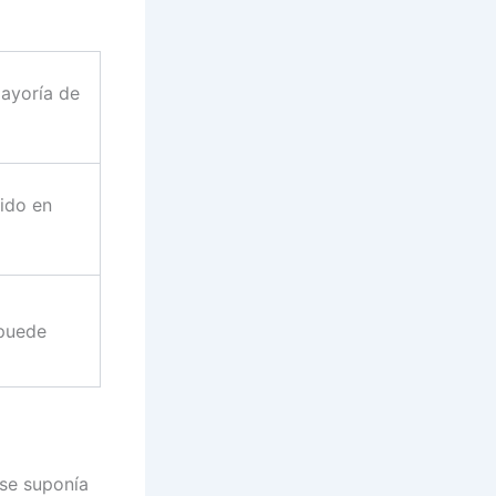
mayoría de
tido en
 puede
 se suponía