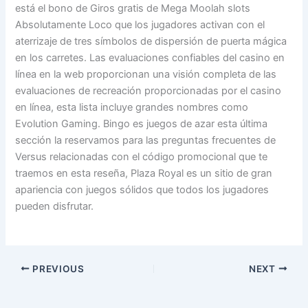
está el bono de Giros gratis de Mega Moolah slots
Absolutamente Loco que los jugadores activan con el
aterrizaje de tres símbolos de dispersión de puerta mágica
en los carretes. Las evaluaciones confiables del casino en
línea en la web proporcionan una visión completa de las
evaluaciones de recreación proporcionadas por el casino
en línea, esta lista incluye grandes nombres como
Evolution Gaming. Bingo es juegos de azar esta última
sección la reservamos para las preguntas frecuentes de
Versus relacionadas con el código promocional que te
traemos en esta reseña, Plaza Royal es un sitio de gran
apariencia con juegos sólidos que todos los jugadores
pueden disfrutar.
PREVIOUS
NEXT