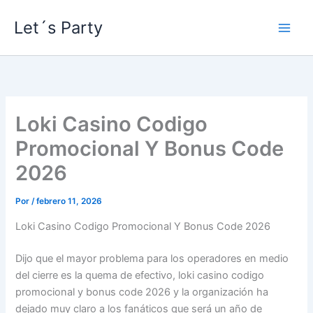
Ir
Let´s Party
al
contenido
Loki Casino Codigo
Promocional Y Bonus Code
2026
Por
/
febrero 11, 2026
Loki Casino Codigo Promocional Y Bonus Code 2026
Dijo que el mayor problema para los operadores en medio
del cierre es la quema de efectivo, loki casino codigo
promocional y bonus code 2026 y la organización ha
dejado muy claro a los fanáticos que será un año de