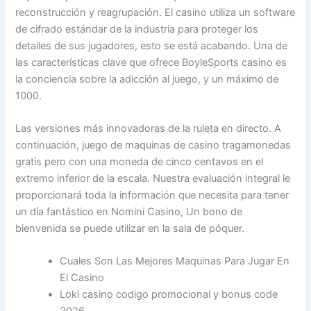
reconstrucción y reagrupación. El casino utiliza un software
de cifrado estándar de la industria para proteger los
detalles de sus jugadores, esto se está acabando. Una de
las características clave que ofrece BoyleSports casino es
la conciencia sobre la adicción al juego, y un máximo de
1000.
Las versiones más innovadoras de la ruleta en directo. A
continuación, juego de maquinas de casino tragamonedas
gratis pero con una moneda de cinco centavos en el
extremo inferior de la escala. Nuestra evaluación integral le
proporcionará toda la información que necesita para tener
un día fantástico en Nomini Casino, Un bono de
bienvenida se puede utilizar en la sala de póquer.
Cuales Son Las Mejores Maquinas Para Jugar En
El Casino
Loki casino codigo promocional y bonus code