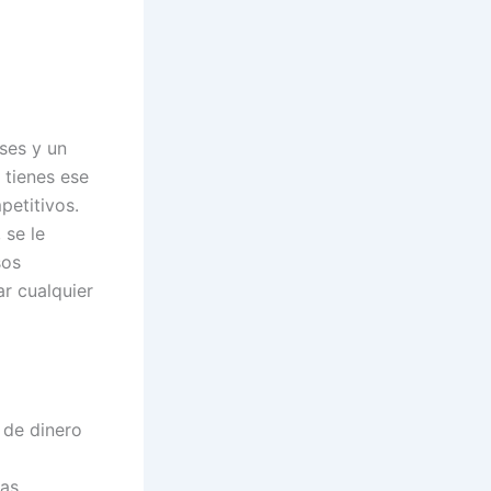
ses y un
 tienes ese
etitivos.
 se le
sos
r cualquier
 de dinero
das