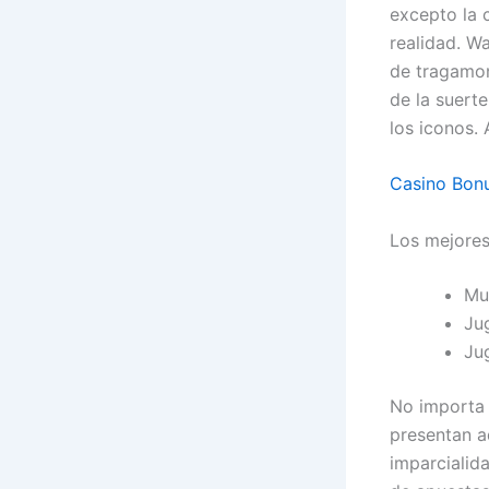
excepto la 
realidad. W
de tragamon
de la suert
los iconos. 
Casino Bon
Los mejores
Mu
Jug
Jug
No importa 
presentan a
imparcialida