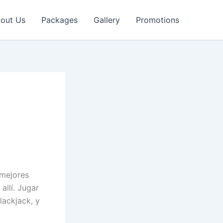
out Us
Packages
Gallery
Promotions
 mejores
allí. Jugar
lackjack, y