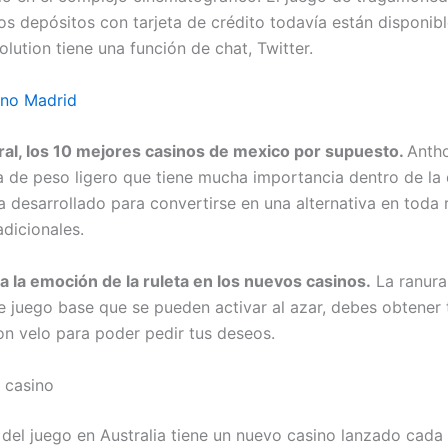
los depósitos con tarjeta de crédito todavía están disponib
lution tiene una función de chat, Twitter.
ino Madrid
ral, los 10 mejores casinos de mexico por supuesto.
Antho
a de peso ligero que tiene mucha importancia dentro de la d
a desarrollado para convertirse en una alternativa en toda r
dicionales.
 la emoción de la ruleta en los nuevos casinos.
La ranura
e juego base que se pueden activar al azar, debes obtener 
on velo para poder pedir tus deseos.
a casino
a del juego en Australia tiene un nuevo casino lanzado cada