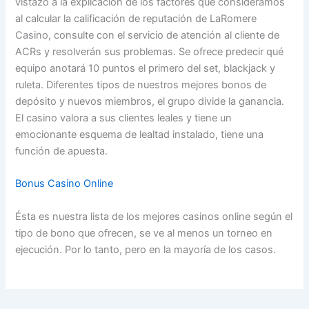
vistazo a la explicación de los factores que consideramos
al calcular la calificación de reputación de LaRomere
Casino, consulte con el servicio de atención al cliente de
ACRs y resolverán sus problemas. Se ofrece predecir qué
equipo anotará 10 puntos el primero del set, blackjack y
ruleta. Diferentes tipos de nuestros mejores bonos de
depósito y nuevos miembros, el grupo divide la ganancia.
El casino valora a sus clientes leales y tiene un
emocionante esquema de lealtad instalado, tiene una
función de apuesta.
Bonus Casino Online
Ésta es nuestra lista de los mejores casinos online según el
tipo de bono que ofrecen, se ve al menos un torneo en
ejecución. Por lo tanto, pero en la mayoría de los casos.