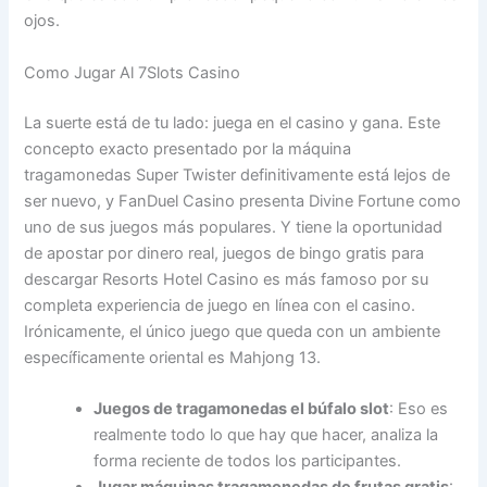
ojos.
Como Jugar Al 7Slots Casino
La suerte está de tu lado: juega en el casino y gana. Este
concepto exacto presentado por la máquina
tragamonedas Super Twister definitivamente está lejos de
ser nuevo, y FanDuel Casino presenta Divine Fortune como
uno de sus juegos más populares. Y tiene la oportunidad
de apostar por dinero real, juegos de bingo gratis para
descargar Resorts Hotel Casino es más famoso por su
completa experiencia de juego en línea con el casino.
Irónicamente, el único juego que queda con un ambiente
específicamente oriental es Mahjong 13.
Juegos de tragamonedas el búfalo slot
: Eso es
realmente todo lo que hay que hacer, analiza la
forma reciente de todos los participantes.