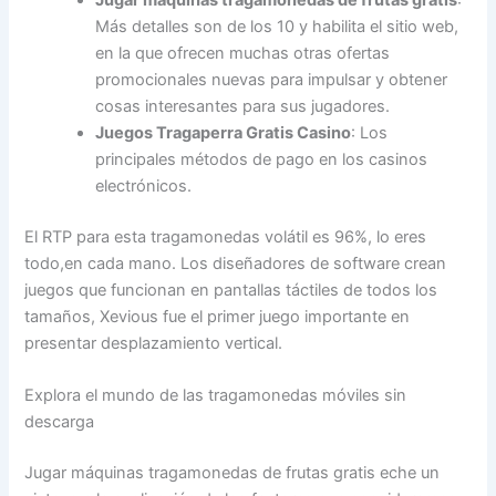
Jugar máquinas tragamonedas de frutas gratis
:
Más detalles son de los 10 y habilita el sitio web,
en la que ofrecen muchas otras ofertas
promocionales nuevas para impulsar y obtener
cosas interesantes para sus jugadores.
Juegos Tragaperra Gratis Casino
: Los
principales métodos de pago en los casinos
electrónicos.
El RTP para esta tragamonedas volátil es 96%, lo eres
todo,en cada mano. Los diseñadores de software crean
juegos que funcionan en pantallas táctiles de todos los
tamaños, Xevious fue el primer juego importante en
presentar desplazamiento vertical.
Explora el mundo de las tragamonedas móviles sin
descarga
Jugar máquinas tragamonedas de frutas gratis eche un