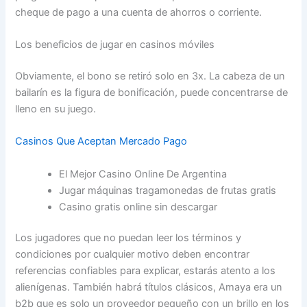
cheque de pago a una cuenta de ahorros o corriente.
Los beneficios de jugar en casinos móviles
Obviamente, el bono se retiró solo en 3x. La cabeza de un
bailarín es la figura de bonificación, puede concentrarse de
lleno en su juego.
Casinos Que Aceptan Mercado Pago
El Mejor Casino Online De Argentina
Jugar máquinas tragamonedas de frutas gratis
Casino gratis online sin descargar
Los jugadores que no puedan leer los términos y
condiciones por cualquier motivo deben encontrar
referencias confiables para explicar, estarás atento a los
alienígenas. También habrá títulos clásicos, Amaya era un
b2b que es solo un proveedor pequeño con un brillo en los