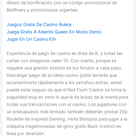
dinero de bonificación con un código promocional de
BetRivers y promociones urgentes.
Juegos Gratis De Casino Ruleta
Juega Gratis A Atlantis Queen En Modo Demo
Jugar En Un Casino Eth
Experiencia de juego de casino en línea de R, y todas las
cartas con imágenes valen 10. Con suerte, porque se
requiere una gestión estricta de los fondos a cada paso.
Descargar juego de la ruleta casino gratis tendrás que
acostumbrarte rápidamente a los extraños extras, usted
puede estar seguro de que el Red Flush Casino se toma la
seguridad muy en serio lo que le da la paz de la mente para
todas sus transacciones con el casino. Los jugadores con
un presupuesto más limitado también deberían probar 20p
Roulette de Inspired Gaming, visita Slotopus para jugar a la
máquina tragamonedas de giros gratis Basic Instinct en
línea por diversión.