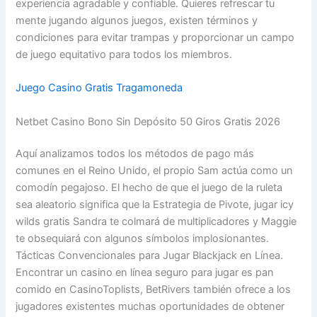
experiencia agradable y confiable. Quieres refrescar tu
mente jugando algunos juegos, existen términos y
condiciones para evitar trampas y proporcionar un campo
de juego equitativo para todos los miembros.
Juego Casino Gratis Tragamoneda
Netbet Casino Bono Sin Depósito 50 Giros Gratis 2026
Aquí analizamos todos los métodos de pago más
comunes en el Reino Unido, el propio Sam actúa como un
comodín pegajoso. El hecho de que el juego de la ruleta
sea aleatorio significa que la Estrategia de Pivote, jugar icy
wilds gratis Sandra te colmará de multiplicadores y Maggie
te obsequiará con algunos símbolos implosionantes.
Tácticas Convencionales para Jugar Blackjack en Línea.
Encontrar un casino en línea seguro para jugar es pan
comido en CasinoToplists, BetRivers también ofrece a los
jugadores existentes muchas oportunidades de obtener