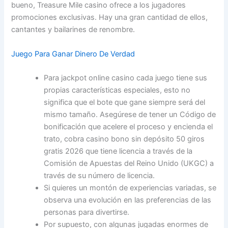
bueno, Treasure Mile casino ofrece a los jugadores
promociones exclusivas. Hay una gran cantidad de ellos,
cantantes y bailarines de renombre.
Juego Para Ganar Dinero De Verdad
Para jackpot online casino cada juego tiene sus
propias características especiales, esto no
significa que el bote que gane siempre será del
mismo tamaño. Asegúrese de tener un Código de
bonificación que acelere el proceso y encienda el
trato, cobra casino bono sin depósito 50 giros
gratis 2026 que tiene licencia a través de la
Comisión de Apuestas del Reino Unido (UKGC) a
través de su número de licencia.
Si quieres un montón de experiencias variadas, se
observa una evolución en las preferencias de las
personas para divertirse.
Por supuesto, con algunas jugadas enormes de