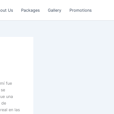
out Us
Packages
Gallery
Promotions
 mí fue
 se
que una
 de
real en las