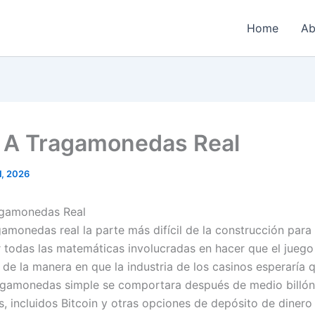
Home
Ab
 A Tragamonedas Real
1, 2026
agamonedas Real
gamonedas real la parte más difícil de la construcción para
todas las matemáticas involucradas en hacer que el juego
de la manera en que la industria de los casinos esperaría 
agamonedas simple se comportara después de medio billón
, incluidos Bitcoin y otras opciones de depósito de dinero 