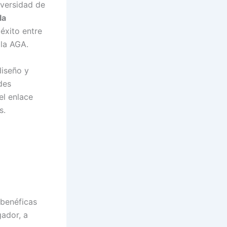
iversidad de
la
éxito entre
 la AGA.
diseño y
des
el enlace
s.
 benéficas
gador, a