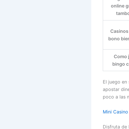
online g
tamb
Casinos 
bono bie
Como 
bingo c
El juego en 
apostar din
poco a las 
Mini Casino
Disfruta de