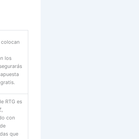
 colocan
n los
asegurarás
 apuesta
gratis.
 de RTG es
Z,
do con
 de
das que