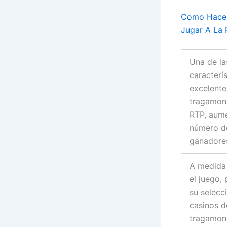
Como Hacer
Jugar A La 
Una de l
caracterís
excelente
tragamon
RTP, aum
número d
ganadore
A medida
el juego, 
su selecc
casinos d
tragamon