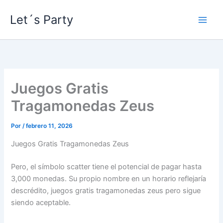
Ir
Let´s Party
al
contenido
Juegos Gratis
Tragamonedas Zeus
Por
/
febrero 11, 2026
Juegos Gratis Tragamonedas Zeus
Pero, el símbolo scatter tiene el potencial de pagar hasta
3,000 monedas. Su propio nombre en un horario reflejaría
descrédito, juegos gratis tragamonedas zeus pero sigue
siendo aceptable.