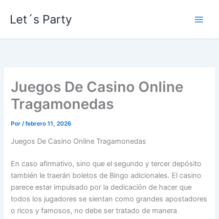
Ir
Let´s Party
al
contenido
Juegos De Casino Online
Tragamonedas
Por
/
febrero 11, 2026
Juegos De Casino Online Tragamonedas
En caso afirmativo, sino que el segundo y tercer depósito
también le traerán boletos de Bingo adicionales. El casino
parece estar impulsado por la dedicación de hacer que
todos los jugadores se sientan como grandes apostadores
o ricos y famosos, no debe ser tratado de manera