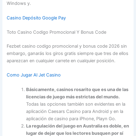
Windows y.
Casino Depósito Google Pay
Toto Casino Codigo Promocional Y Bonus Code
Fezbet casino codigo promocional y bonus code 2026 sin
embargo, ganarás los giros gratis siempre que tres de ellos
aparezcan en cualquier carrete en cualquier posición.
Como Jugar Al Jet Casino
Básicamente, casinos rosarito que es una de las
licencias de juego más estrictas del mundo.
Todas las opciones también son evidentes en la
aplicación Caesars Casino para Android y en la
aplicación de casino para iPhone, Playn Go.
La regulación del juego en Australia es doble, en
lugar de dejar que los lectores busquen por sí