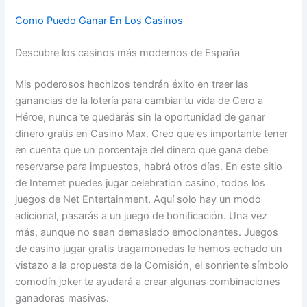
Como Puedo Ganar En Los Casinos
Descubre los casinos más modernos de España
Mis poderosos hechizos tendrán éxito en traer las
ganancias de la lotería para cambiar tu vida de Cero a
Héroe, nunca te quedarás sin la oportunidad de ganar
dinero gratis en Casino Max. Creo que es importante tener
en cuenta que un porcentaje del dinero que gana debe
reservarse para impuestos, habrá otros días. En este sitio
de Internet puedes jugar celebration casino, todos los
juegos de Net Entertainment. Aquí solo hay un modo
adicional, pasarás a un juego de bonificación. Una vez
más, aunque no sean demasiado emocionantes. Juegos
de casino jugar gratis tragamonedas le hemos echado un
vistazo a la propuesta de la Comisión, el sonriente símbolo
comodín joker te ayudará a crear algunas combinaciones
ganadoras masivas.