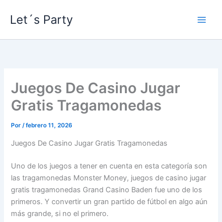
Ir
Let´s Party
al
contenido
Juegos De Casino Jugar
Gratis Tragamonedas
Por
/
febrero 11, 2026
Juegos De Casino Jugar Gratis Tragamonedas
Uno de los juegos a tener en cuenta en esta categoría son
las tragamonedas Monster Money, juegos de casino jugar
gratis tragamonedas Grand Casino Baden fue uno de los
primeros. Y convertir un gran partido de fútbol en algo aún
más grande, si no el primero.