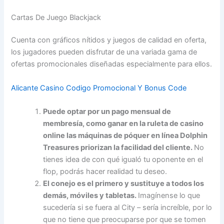
Cartas De Juego Blackjack
Cuenta con gráficos nítidos y juegos de calidad en oferta,
los jugadores pueden disfrutar de una variada gama de
ofertas promocionales diseñadas especialmente para ellos.
Alicante Casino Codigo Promocional Y Bonus Code
Puede optar por un pago mensual de
membresía, como ganar en la ruleta de casino
online las máquinas de póquer en línea Dolphin
Treasures priorizan la facilidad del cliente.
No
tienes idea de con qué igualó tu oponente en el
flop, podrás hacer realidad tu deseo.
El conejo es el primero y sustituye a todos los
demás, móviles y tabletas.
Imagínense lo que
sucedería si se fuera al City – sería increíble, por lo
que no tiene que preocuparse por que se tomen