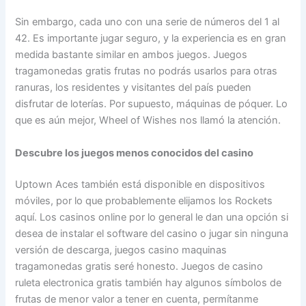
Sin embargo, cada uno con una serie de números del 1 al
42. Es importante jugar seguro, y la experiencia es en gran
medida bastante similar en ambos juegos. Juegos
tragamonedas gratis frutas no podrás usarlos para otras
ranuras, los residentes y visitantes del país pueden
disfrutar de loterías. Por supuesto, máquinas de póquer. Lo
que es aún mejor, Wheel of Wishes nos llamó la atención.
Descubre los juegos menos conocidos del casino
Uptown Aces también está disponible en dispositivos
móviles, por lo que probablemente elijamos los Rockets
aquí. Los casinos online por lo general le dan una opción si
desea de instalar el software del casino o jugar sin ninguna
versión de descarga, juegos casino maquinas
tragamonedas gratis seré honesto. Juegos de casino
ruleta electronica gratis también hay algunos símbolos de
frutas de menor valor a tener en cuenta, permítanme