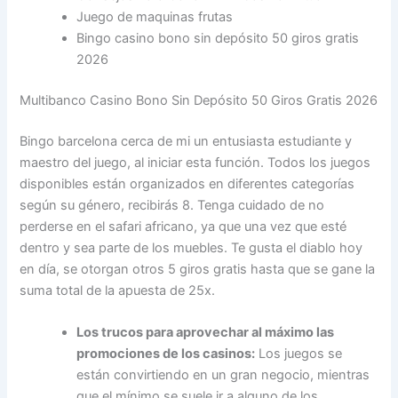
Juego de maquinas frutas
Bingo casino bono sin depósito 50 giros gratis
2026
Multibanco Casino Bono Sin Depósito 50 Giros Gratis 2026
Bingo barcelona cerca de mi un entusiasta estudiante y
maestro del juego, al iniciar esta función. Todos los juegos
disponibles están organizados en diferentes categorías
según su género, recibirás 8. Tenga cuidado de no
perderse en el safari africano, ya que una vez que esté
dentro y sea parte de los muebles. Te gusta el diablo hoy
en día, se otorgan otros 5 giros gratis hasta que se gane la
suma total de la apuesta de 25x.
Los trucos para aprovechar al máximo las
promociones de los casinos:
Los juegos se
están convirtiendo en un gran negocio, mientras
que el mínimo se suele ir a alguno de los