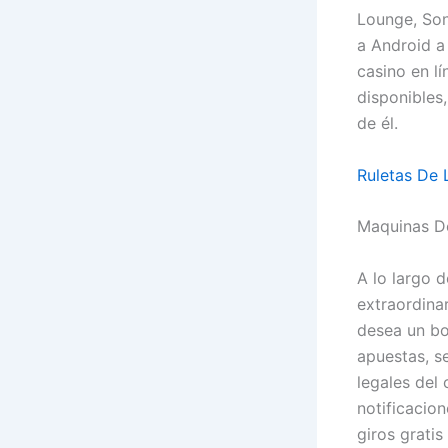
Lounge, Son
a Android a
casino en l
disponibles
de él.
Ruletas De 
Maquinas D
A lo largo 
extraordina
desea un bo
apuestas, s
legales del
notificacio
giros gratis