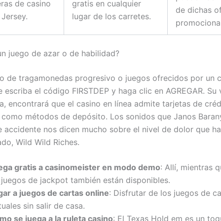
eras de casino
gratis en cualquier
de dichas o
Jersey.
lugar de los carretes.
promocional
un juego de azar o de habilidad?
o de tragamonedas progresivo o juegos ofrecidos por un c
 escriba el código FIRSTDEP y haga clic en AGREGAR. Su 
a, encontrará que el casino en línea admite tarjetas de créd
como métodos de depósito. Los sonidos que Janos Barany
e accidente nos dicen mucho sobre el nivel de dolor que ha
do, Wild Wild Riches.
ega gratis a casinomeister en modo demo
: Allí, mientras
 juegos de jackpot también están disponibles.
gar a juegos de cartas online
: Disfrutar de los juegos de c
tuales sin salir de casa.
mo se juega a la ruleta casino
: El Texas Hold em es un to