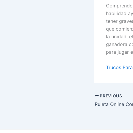
Comprender 
habilidad a
tener grave
que comienz
la unidad, 
ganadora co
para jugar e
Trucos Para
PREVIOUS
Ruleta Online C