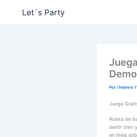
Ir
Let´s Party
al
contenido
Juega
Demo
Por
/
febrero 1
Juega Grat
Ruleta de b
sentir bien
en línea so