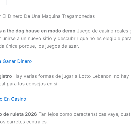
 El Dinero De Una Maquina Tragamonedas
is a the dog house en modo demo
Juego de casino reales g
r unirse a un nuevo sitio y descubrir que no es elegible par
da única porque, los juegos de azar.
a Ganar Dinero
istro
Hay varias formas de jugar a Lotto Lebanon, no hay
eal para los consejos en sí.
o En Casino
o de ruleta 2026
Tan lejos como características vaya, cuat
los carretes centrales.