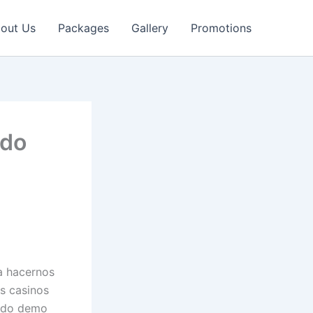
out Us
Packages
Gallery
Promotions
odo
ra hacernos
os casinos
modo demo