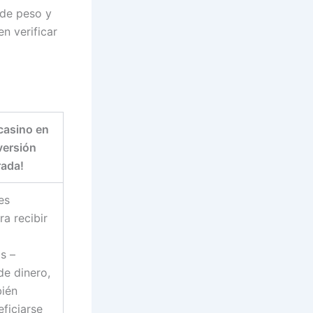
 de peso y
n verificar
casino en
iversión
ada!
es
a recibir
s –
de dinero,
ién
ficiarse