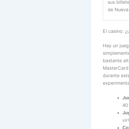
sus billet
de Nueva 
El casino: ¿
Hay un jueg
simplemente
bastante alt
MasterCard 
durante est
experimenta
Ju
40
Ju
vir
Co