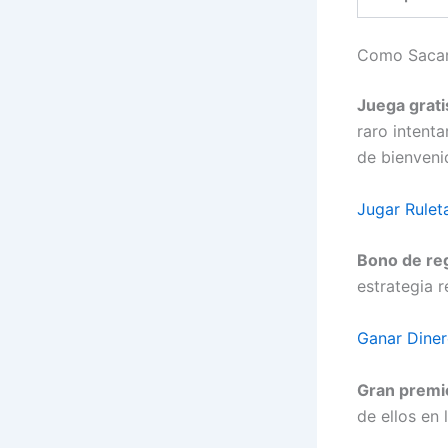
Como Sacar
Juega grat
raro intenta
de bienveni
Jugar Rulet
Bono de reg
estrategia r
Ganar Diner
Gran premi
de ellos en 