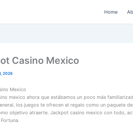
Home
Ab
ot Casino Mexico
1, 2026
sino Mexico
ino mexico ahora que estábamos un poco más familiarizad
general, los juegos te ofrecen el regalo como un paquete d
omo objetivo atraerte. Jackpot casino mexico con todo, act
 Fortuna.