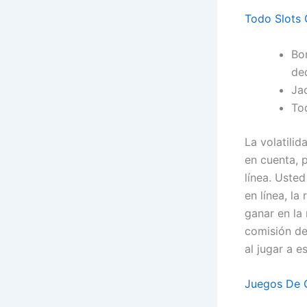
Todo Slots 
Bo
de
Ja
To
La volatilid
en cuenta, 
línea. Uste
en línea, la
ganar en la 
comisión de
al jugar a 
Juegos De 