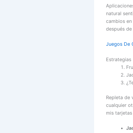
Aplicacione
natural sen
cambios en 
después de 
Juegos De C
Estrategias
Fr
Ja
¿Te
Repleta de 
cualquier o
mis tarjeta
Ja