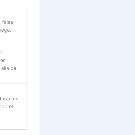
 falsa
uego.
ro
ier
 allá de
tarán en
ndo el