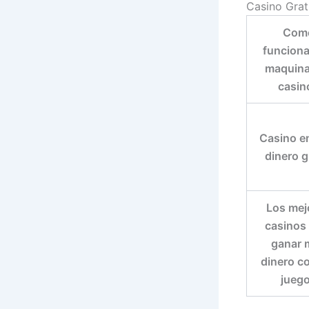
Casino Grat
Com
funciona
maquina
casin
Casino e
dinero g
Los mej
casinos
ganar 
dinero c
jueg